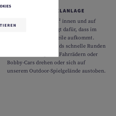
OOKIES
NUTZUNG DER SPIELANLAGE
Spielspaß auf 2.000 m² innen und auf
TIEREN
5.000 m² draußen sorgt dafür, dass im
Urlaub keine Langeweile aufkommt.
Ganz gleich, ob die Kids schnelle Runden
mit den hoteleigenen Fahrrädern oder
Bobby-Cars drehen oder sich auf
unserem Outdoor-Spielgelände austoben.