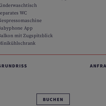
Kinderwaschtisch
separates WC
Nespressomaschine
Babyphone App
Balkon mit Zugspitzblick
Minikühlschrank
GRUNDRISS
ANFR
BUCHEN