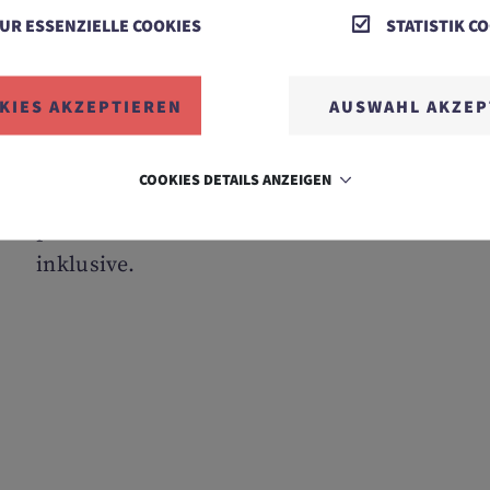
UR ESSENZIELLE COOKIES
STATISTIK C
BABY- UND KINDERBETREUUNG
Die Baby- und Kinderbetreuung ist von 0
KIES AKZEPTIEREN
AUSWAHL AKZEP
bis 16 Jahren in verschiedenen
Altersgruppen, ganztags an 7 Tagen pro
COOKIES DETAILS ANZEIGEN
Woche, von 08:30 bis 21:00 Uhr durch 25
professionelle MitarbeiterInnen
inklusive.