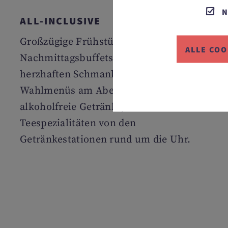
N
ALL-INCLUSIVE
Großzügige Frühstücks-, Mittags- und
ALLE COO
Nachmittagsbuffets mit süßen und
herzhaften Schmankerln, 5-Gang-
Wahlmenüs am Abend sowie
alkoholfreie Getränke, Kaffee- und
Teespezialitäten von den
Getränkestationen rund um die Uhr.