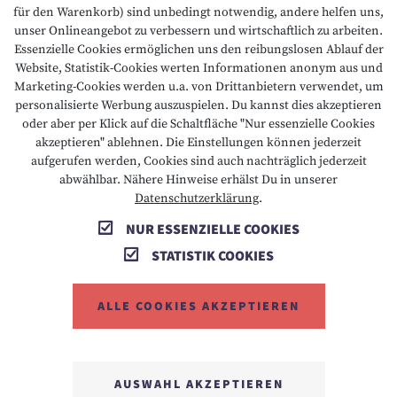
NACHHALTIGKEIT
für den Warenkorb) sind unbedingt notwendig, andere helfen uns,
unser Onlineangebot zu verbessern und wirtschaftlich zu arbeiten.
Essenzielle Cookies ermöglichen uns den reibungslosen Ablauf der
BARRIEREFREIHEIT
Website, Statistik-Cookies werten Informationen anonym aus und
Marketing-Cookies werden u.a. von Drittanbietern verwendet, um
personalisierte Werbung auszuspielen. Du kannst dies akzeptieren
oder aber per Klick auf die Schaltfläche "Nur essenzielle Cookies
T +43 5673 2424
E info@hotelalpenrose.at
akzeptieren" ablehnen. Die Einstellungen können jederzeit
aufgerufen werden, Cookies sind auch nachträglich jederzeit
A Danielstrasse 3, 6631 Lermoos, AT
abwählbar. Nähere Hinweise erhälst Du in unserer
Datenschutzerklärung
.
NUR ESSENZIELLE COOKIES
STATISTIK COOKIES
ALLE COOKIES AKZEPTIEREN
MEMBER OF
AUSWAHL AKZEPTIEREN