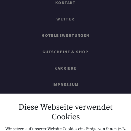
KONTAKT
WETTER
HOTELBEWERTUNGEN
GUTSCHEINE & SHOP
KARRIERE
IMPRESSUM
SITEMAP
Diese Webseite verwendet
Cookies
DATENSCHUTZ
Wir setzen auf unserer Website Cookies ein. Einige von ihnen (z.B.