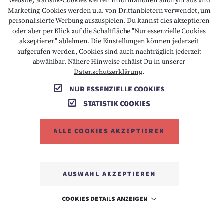
Website, Statistik-Cookies werten Informationen anonym aus und
Marketing-Cookies werden u.a. von Drittanbietern verwendet, um
personalisierte Werbung auszuspielen. Du kannst dies akzeptieren
oder aber per Klick auf die Schaltfläche "Nur essenzielle Cookies
T +43 5673 2424
E info@hotelalpenrose.at
akzeptieren" ablehnen. Die Einstellungen können jederzeit
aufgerufen werden, Cookies sind auch nachträglich jederzeit
A Danielstrasse 3, 6631 Lermoos, AT
abwählbar. Nähere Hinweise erhälst Du in unserer
Datenschutzerklärung
.
NUR ESSENZIELLE COOKIES
STATISTIK COOKIES
ALLE COOKIES AKZEPTIEREN
MEMBER OF
AUSWAHL AKZEPTIEREN
COOKIES DETAILS ANZEIGEN