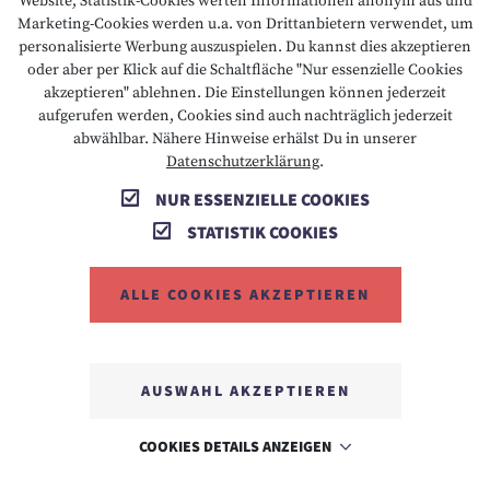
Website, Statistik-Cookies werten Informationen anonym aus und
Marketing-Cookies werden u.a. von Drittanbietern verwendet, um
personalisierte Werbung auszuspielen. Du kannst dies akzeptieren
oder aber per Klick auf die Schaltfläche "Nur essenzielle Cookies
T +43 5673 2424
E info@hotelalpenrose.at
akzeptieren" ablehnen. Die Einstellungen können jederzeit
aufgerufen werden, Cookies sind auch nachträglich jederzeit
A Danielstrasse 3, 6631 Lermoos, AT
abwählbar. Nähere Hinweise erhälst Du in unserer
Datenschutzerklärung
.
NUR ESSENZIELLE COOKIES
STATISTIK COOKIES
ALLE COOKIES AKZEPTIEREN
MEMBER OF
AUSWAHL AKZEPTIEREN
COOKIES DETAILS ANZEIGEN