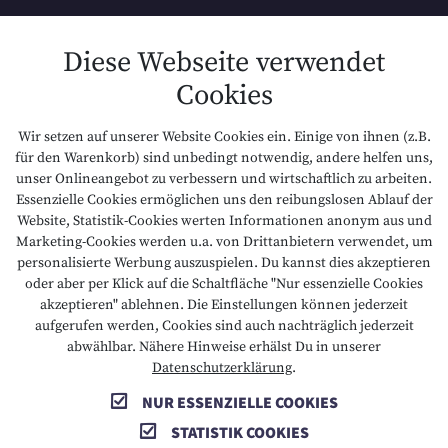
SITEMAP
Diese Webseite verwendet
Cookies
DATENSCHUTZ
Wir setzen auf unserer Website Cookies ein. Einige von ihnen (z.B.
NACHHALTIGKEIT
für den Warenkorb) sind unbedingt notwendig, andere helfen uns,
unser Onlineangebot zu verbessern und wirtschaftlich zu arbeiten.
Essenzielle Cookies ermöglichen uns den reibungslosen Ablauf der
BARRIEREFREIHEIT
Website, Statistik-Cookies werten Informationen anonym aus und
Marketing-Cookies werden u.a. von Drittanbietern verwendet, um
personalisierte Werbung auszuspielen. Du kannst dies akzeptieren
oder aber per Klick auf die Schaltfläche "Nur essenzielle Cookies
T +43 5673 2424
E info@hotelalpenrose.at
akzeptieren" ablehnen. Die Einstellungen können jederzeit
aufgerufen werden, Cookies sind auch nachträglich jederzeit
A Danielstrasse 3, 6631 Lermoos, AT
abwählbar. Nähere Hinweise erhälst Du in unserer
Datenschutzerklärung
.
NUR ESSENZIELLE COOKIES
STATISTIK COOKIES