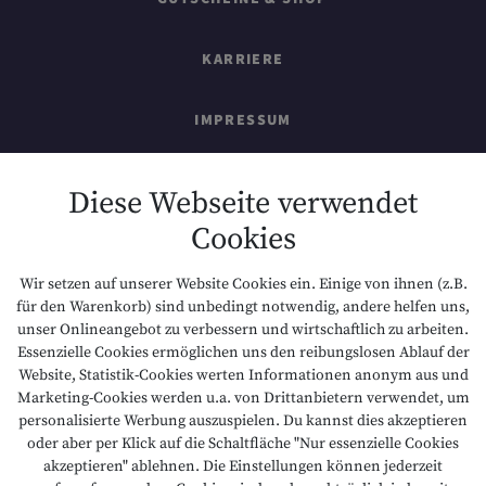
KARRIERE
IMPRESSUM
SITEMAP
Diese Webseite verwendet
Cookies
DATENSCHUTZ
Wir setzen auf unserer Website Cookies ein. Einige von ihnen (z.B.
NACHHALTIGKEIT
für den Warenkorb) sind unbedingt notwendig, andere helfen uns,
unser Onlineangebot zu verbessern und wirtschaftlich zu arbeiten.
Essenzielle Cookies ermöglichen uns den reibungslosen Ablauf der
BARRIEREFREIHEIT
Website, Statistik-Cookies werten Informationen anonym aus und
Marketing-Cookies werden u.a. von Drittanbietern verwendet, um
personalisierte Werbung auszuspielen. Du kannst dies akzeptieren
oder aber per Klick auf die Schaltfläche "Nur essenzielle Cookies
T +43 5673 2424
E info@hotelalpenrose.at
akzeptieren" ablehnen. Die Einstellungen können jederzeit