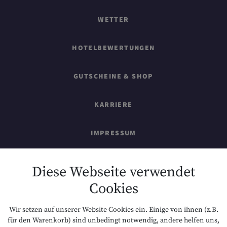
WETTER
HOTELBEWERTUNGEN
GUTSCHEINE & SHOP
KARRIERE
IMPRESSUM
SITEMAP
Diese Webseite verwendet
Cookies
DATENSCHUTZ
Wir setzen auf unserer Website Cookies ein. Einige von ihnen (z.B.
NACHHALTIGKEIT
für den Warenkorb) sind unbedingt notwendig, andere helfen uns,