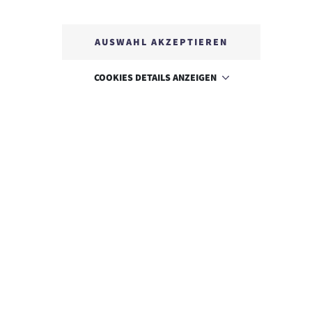
KARRIERE
AUSWAHL AKZEPTIEREN
IMPRESSUM
COOKIES DETAILS ANZEIGEN
SITEMAP
DATENSCHUTZ
NACHHALTIGKEIT
BARRIEREFREIHEIT
T +43 5673 2424
E info@hotelalpenrose.at