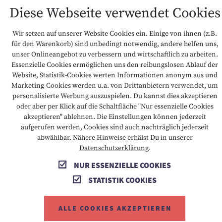
Diese Webseite verwendet Cookies
Keine Verfügbarkeiten
Wir setzen auf unserer Website Cookies ein. Einige von ihnen (z.B.
für den Warenkorb) sind unbedingt notwendig, andere helfen uns,
unser Onlineangebot zu verbessern und wirtschaftlich zu arbeiten.
ABSENDEN
Essenzielle Cookies ermöglichen uns den reibungslosen Ablauf der
Website, Statistik-Cookies werten Informationen anonym aus und
Marketing-Cookies werden u.a. von Drittanbietern verwendet, um
personalisierte Werbung auszuspielen. Du kannst dies akzeptieren
oder aber per Klick auf die Schaltfläche "Nur essenzielle Cookies
akzeptieren" ablehnen. Die Einstellungen können jederzeit
aufgerufen werden, Cookies sind auch nachträglich jederzeit
KONTAKT
abwählbar. Nähere Hinweise erhälst Du in unserer
Datenschutzerklärung
.
WETTER
NUR ESSENZIELLE COOKIES
STATISTIK COOKIES
HOTELBEWERTUNGEN
ALLE COOKIES AKZEPTIEREN
GUTSCHEINE & SHOP