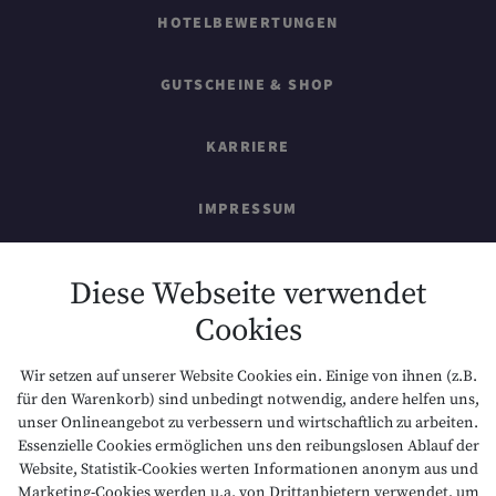
HOTELBEWERTUNGEN
GUTSCHEINE & SHOP
KARRIERE
IMPRESSUM
SITEMAP
Diese Webseite verwendet
Cookies
DATENSCHUTZ
Wir setzen auf unserer Website Cookies ein. Einige von ihnen (z.B.
NACHHALTIGKEIT
für den Warenkorb) sind unbedingt notwendig, andere helfen uns,
unser Onlineangebot zu verbessern und wirtschaftlich zu arbeiten.
Essenzielle Cookies ermöglichen uns den reibungslosen Ablauf der
BARRIEREFREIHEIT
Website, Statistik-Cookies werten Informationen anonym aus und
Marketing-Cookies werden u.a. von Drittanbietern verwendet, um