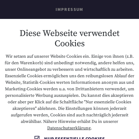
IMPRESSUM
SITEMAP
Diese Webseite verwendet
Cookies
DATENSCHUTZ
Wir setzen auf unserer Website Cookies ein. Einige von ihnen (z.B.
NACHHALTIGKEIT
für den Warenkorb) sind unbedingt notwendig, andere helfen uns,
unser Onlineangebot zu verbessern und wirtschaftlich zu arbeiten.
Essenzielle Cookies ermöglichen uns den reibungslosen Ablauf der
BARRIEREFREIHEIT
Website, Statistik-Cookies werten Informationen anonym aus und
Marketing-Cookies werden u.a. von Drittanbietern verwendet, um
personalisierte Werbung auszuspielen. Du kannst dies akzeptieren
oder aber per Klick auf die Schaltfläche "Nur essenzielle Cookies
T +43 5673 2424
E info@hotelalpenrose.at
akzeptieren" ablehnen. Die Einstellungen können jederzeit
aufgerufen werden, Cookies sind auch nachträglich jederzeit
A Danielstrasse 3, 6631 Lermoos, AT
abwählbar. Nähere Hinweise erhälst Du in unserer
Datenschutzerklärung
.
NUR ESSENZIELLE COOKIES