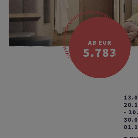
AB EUR
5.783
13.0
20.1
- 20
30.0
01.1