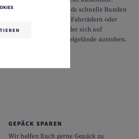
OOKIES
Ganz gleich, ob die Kids schnelle Runden
mit den hoteleigenen Fahrrädern oder
Bobby-Cars drehen oder sich auf
TIEREN
unserem Outdoor-Spielgelände austoben.
GEPÄCK SPAREN
Wir helfen Euch gerne Gepäck zu