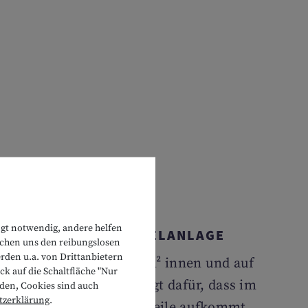
ngt notwendig, andere helfen
NUTZUNG DER SPIELANLAGE
lichen uns den reibungslosen
rden u.a. von Drittanbietern
Spielspaß auf 2.000 m² innen und auf
k auf die Schaltfläche "Nur
5.000 m² draußen sorgt dafür, dass im
rden, Cookies sind auch
tzerklärung
.
Urlaub keine Langeweile aufkommt.