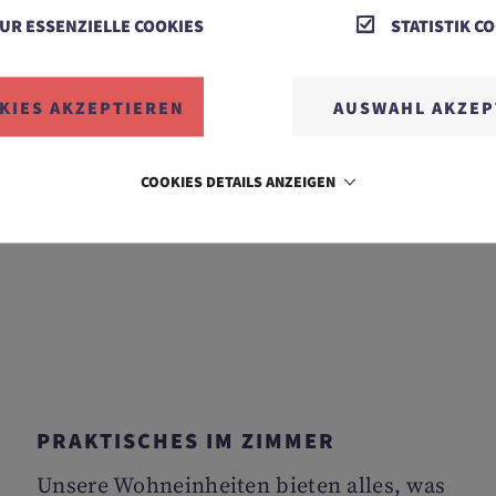
UR ESSENZIELLE COOKIES
STATISTIK C
Woche, von 08:30 bis 21:00 Uhr durch 25
professionelle MitarbeiterInnen
inklusive.
KIES AKZEPTIEREN
AUSWAHL AKZEP
COOKIES DETAILS ANZEIGEN
PRAKTISCHES IM ZIMMER
Unsere Wohneinheiten bieten alles, was