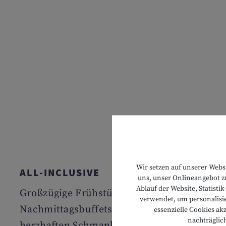
Wir setzen auf unserer Webs
ALL-INCLUSIVE
uns, unser Onlineangebot zu
Ablauf der Website, Statist
Großzügige Frühstücks-, Mittags- und
verwendet, um personalisie
Nachmittagsbuffets mit süßen und
essenzielle Cookies ak
nachträglic
herzhaften Schmankerln, 5-Gang-