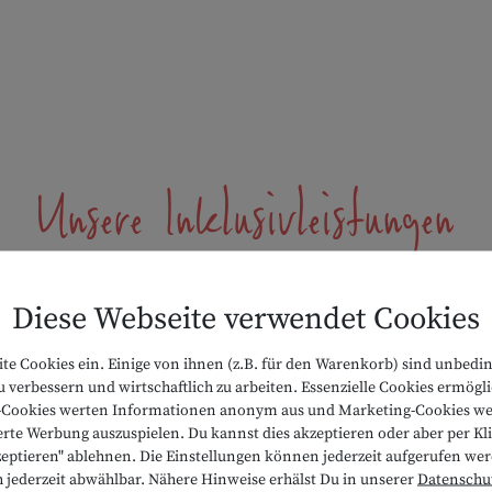
Unsere Inklusivleistungen
Diese Webseite verwendet Cookies
ite Cookies ein. Einige von ihnen (z.B. für den Warenkorb) sind unbedi
BABY- UND KINDERBETREUUNG
 verbessern und wirtschaftlich zu arbeiten. Essenzielle Cookies ermög
ik-Cookies werten Informationen anonym aus und Marketing-Cookies we
Die Baby- und Kinderbetreuung ist von 0
rte Werbung auszuspielen. Du kannst dies akzeptieren oder aber per Klic
bis 16 Jahren in verschiedenen
zeptieren" ablehnen. Die Einstellungen können jederzeit aufgerufen we
h jederzeit abwählbar. Nähere Hinweise erhälst Du in unserer
Datenschu
Altersgruppen, ganztags an 7 Tagen pro