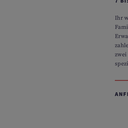
7 B
Ihr 
Famil
Erwa
zahl
zwei
spez
ANF