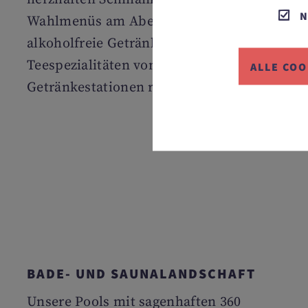
N
Wahlmenüs am Abend sowie
alkoholfreie Getränke, Kaffee- und
Teespezialitäten von den
ALLE COO
Getränkestationen rund um die Uhr.
BADE- UND SAUNALANDSCHAFT
Unsere Pools mit sagenhaften 360