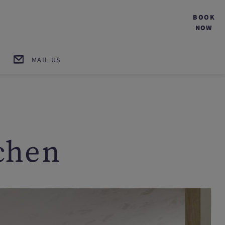
BOOK
NOW
MAIL US
chen